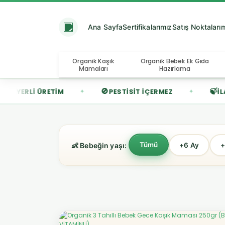
Ana Sayfa
Sertifikalarımız
Satış Noktaları
Organik Kaşık
Organik Bebek Ek Gıda
Mamaları
Hazırlama
🚫
🍃
ÜRETIM
PESTISIT İÇERMEZ
İLAVE ŞEKERSI
✦
✦
Tümü
👶 Bebeğin yaşı:
+6 Ay
+