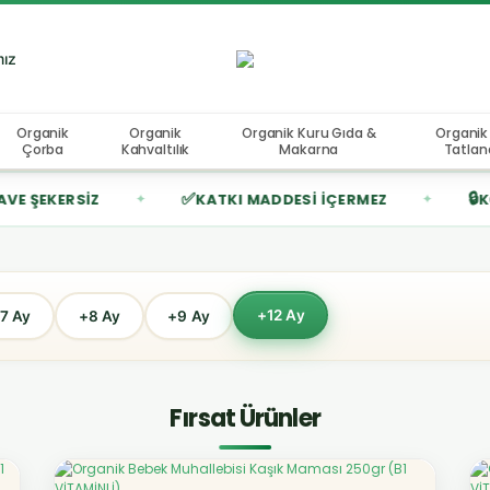
mız
Organik
Organik
Organik Kuru Gıda &
Organik
Çorba
Kahvaltılık
Makarna
Tatland
✅
🔒
Z
KATKI MADDESI İÇERMEZ
KORUYUCU İ
✦
✦
+12 Ay
7 Ay
+8 Ay
+9 Ay
Fırsat Ürünler