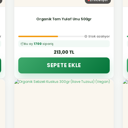
21
inceliyor
Organik Tam Yulaf Unu 500gr
r
🟡 Stok azalıyor
📦
Bu ay
1700
sipariş
213,00 TL
SEPETE EKLE