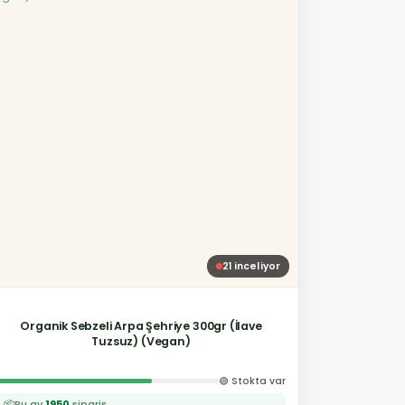
21
inceliyor
Organik Sebzeli Arpa Şehriye 300gr (İlave
Tuzsuz) (Vegan)
🟢 Stokta var
📦
Bu ay
1950
sipariş