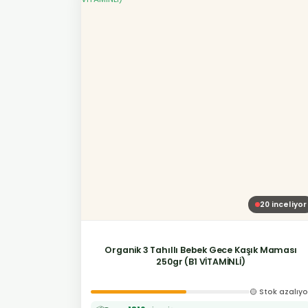
20
inceliyor
Organik 3 Tahıllı Bebek Gece Kaşık Maması
250gr (B1 VİTAMİNLİ)
🟡 Stok azalıyo