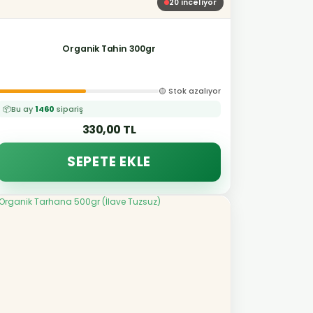
20
inceliyor
Organik Tahin 300gr
🟡 Stok azalıyor
📦
Bu ay
1460
sipariş
330,00 TL
SEPETE EKLE