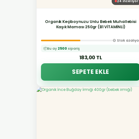
24
inceliyor
Organik Keçiboynuzu Unlu Bebek Muhallebisi
Kaşık Maması 250gr (B1 VİTAMİNLİ)
🟡 Stok azalıyo
📦
Bu ay
2500
sipariş
183,00 TL
SEPETE EKLE