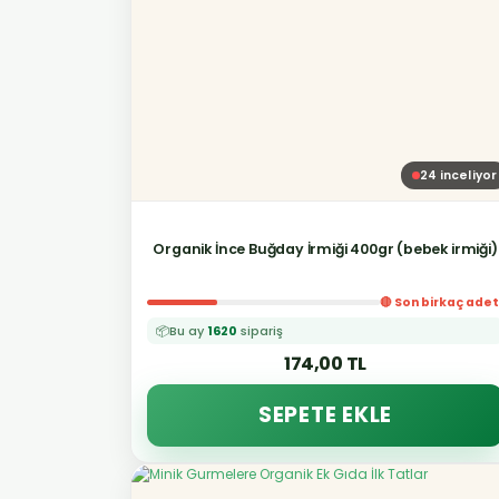
24
inceliyor
Organik İnce Buğday İrmiği 400gr (bebek irmiği)
🔴 Son birkaç adet
📦
Bu ay
1620
sipariş
174,00 TL
SEPETE EKLE