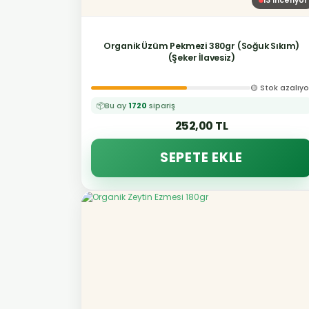
13
inceliyor
Organik Üzüm Pekmezi 380gr (Soğuk Sıkım)
(Şeker İlavesiz)
🟡 Stok azalıyo
📦
Bu ay
1720
sipariş
252,00 TL
SEPETE EKLE