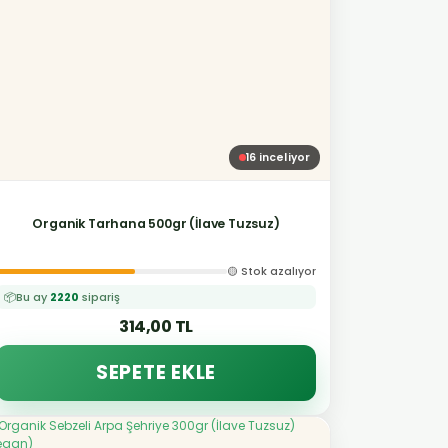
16
inceliyor
Organik Tarhana 500gr (İlave Tuzsuz)
🟡 Stok azalıyor
📦
Bu ay
2220
sipariş
314,00 TL
SEPETE EKLE