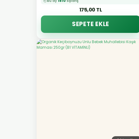
📦
Bu ay
1810
sipariş
175,00 TL
SEPETE EKLE