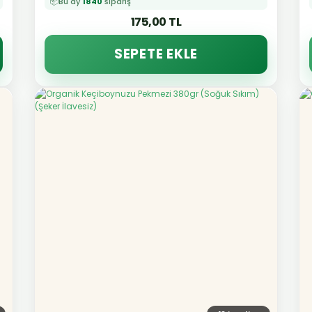
📦
Bu ay
1840
sipariş
175,00 TL
SEPETE EKLE