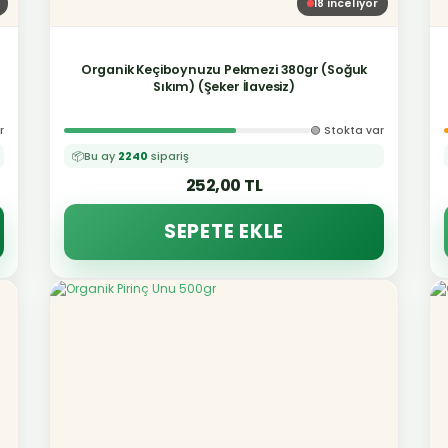
18
inceliyor
Organik Keçiboynuzu Pekmezi 380gr (Soğuk
Sıkım) (Şeker İlavesiz)
r
🟢 Stokta var
📦
Bu ay
2240
sipariş
252,00 TL
SEPETE EKLE