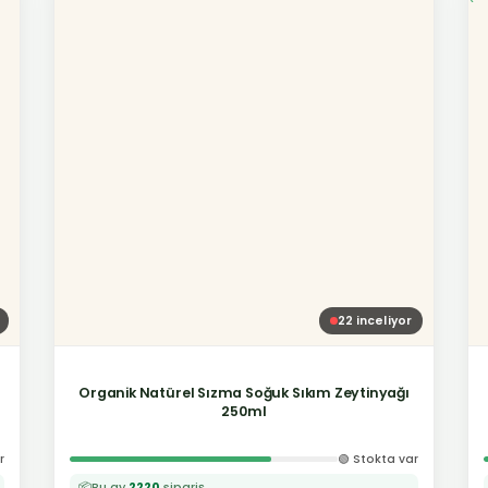
22
inceliyor
Organik Natürel Sızma Soğuk Sıkım Zeytinyağı
250ml
r
🟢 Stokta var
📦
Bu ay
2220
sipariş