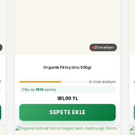
21
inceliyor
Organik Pirinç Unu 500gr
!
🟡 Stok azalıyor
📦
Bu ay
1810
sipariş
181,00 TL
SEPETE EKLE