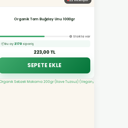
22
inceliyor
Organik Tam Buğday Unu 1000gr
🟢 Stokta var
📦
Bu ay
2170
sipariş
223,00 TL
SEPETE EKLE