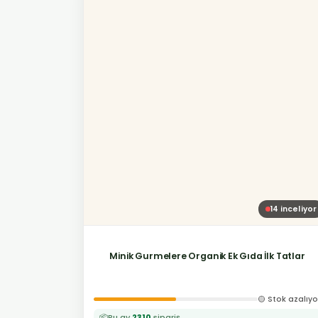
14
inceliyor
Minik Gurmelere Organik Ek Gıda İlk Tatlar
🟡 Stok azalıyo
📦
Bu ay
2310
sipariş