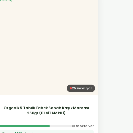
25
inceliyor
Organik 5 Tahıllı Bebek Sabah Kaşık Maması
250gr (B1 VİTAMİNLİ)
🟢 Stokta var