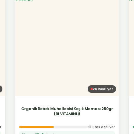
28
inceliyor
Organik Bebek Muhallebisi Kaşık Maması 250gr
(B1 VİTAMİNLİ)
r
🟡 Stok azalıyor