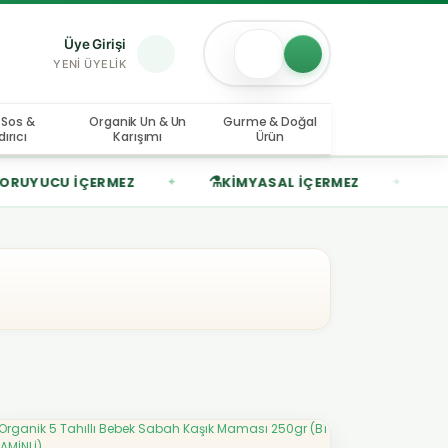
Üye Girişi
YENI ÜYELIK
 Sos &
Organik Un & Un
Gurme & Doğal
ırıcı
Karışımı
Ürün
⚗️
🎨
ÇERMEZ
KIMYASAL İÇERMEZ
RENKLENDIR
✦
✦