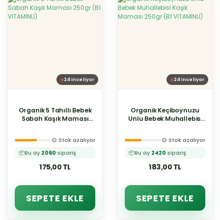
24
inceliyor
24
inceliyor
Organik 5 Tahıllı Bebek
Organik Keçiboynuzu
Sabah Kaşık Maması
Unlu Bebek Muhallebisi
250gr (B1 VİTAMİNLİ)
Kaşık Maması 250gr (B1
VİTAMİNLİ)
🟡 Stok azalıyor
🟡 Stok azalıyor
📦
Bu ay
2060
sipariş
📦
Bu ay
2420
sipariş
175,00 TL
183,00 TL
SEPETE EKLE
SEPETE EKLE