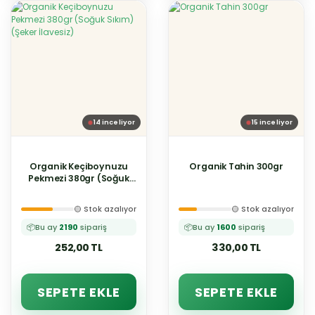
14
inceliyor
15
inceliyor
Organik Keçiboynuzu
Organik Tahin 300gr
Pekmezi 380gr (Soğuk
Sıkım) (Şeker İlavesiz)
🟡 Stok azalıyor
🟡 Stok azalıyor
📦
Bu ay
2190
sipariş
📦
Bu ay
1600
sipariş
252,00 TL
330,00 TL
SEPETE EKLE
SEPETE EKLE