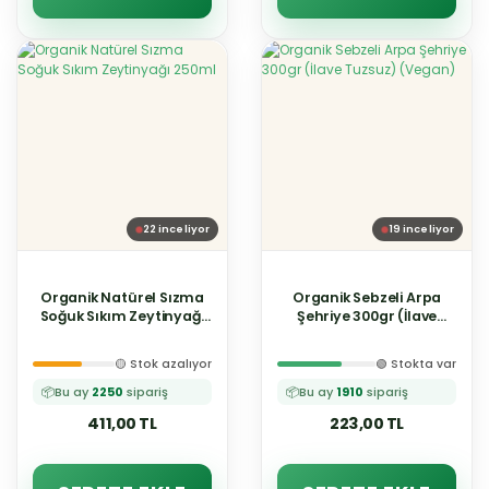
22
inceliyor
19
inceliyor
Organik Natürel Sızma
Organik Sebzeli Arpa
Soğuk Sıkım Zeytinyağı
Şehriye 300gr (İlave
250ml
Tuzsuz) (Vegan)
🟡 Stok azalıyor
🟢 Stokta var
📦
Bu ay
2250
sipariş
📦
Bu ay
1910
sipariş
411,00 TL
223,00 TL