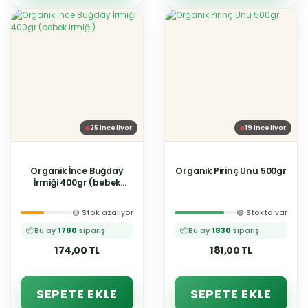
25
inceliyor
19
inceliyor
Organik İnce Buğday
Organik Pirinç Unu 500gr
İrmiği 400gr (bebek
irmiği)
🟡 Stok azalıyor
🟢 Stokta var
📦
Bu ay
1780
sipariş
📦
Bu ay
1830
sipariş
174,00 TL
181,00 TL
SEPETE EKLE
SEPETE EKLE