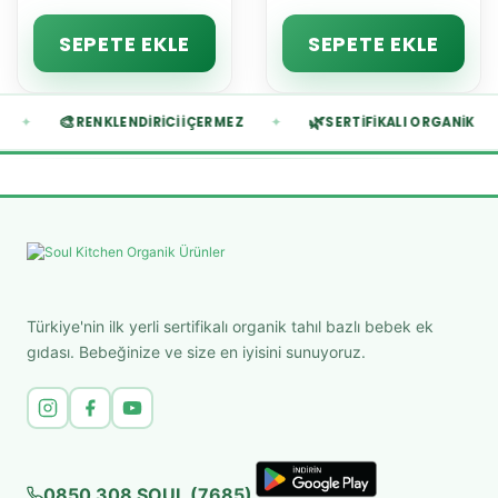
SEPETE EKLE
SEPETE EKLE
🎨
🌿
✦
✦
ERMEZ
RENKLENDIRICI İÇERMEZ
SERTIFIKALI ORGA
Türkiye'nin ilk yerli sertifikalı organik tahıl bazlı bebek ek
gıdası. Bebeğinize ve size en iyisini sunuyoruz.
0850 308 SOUL (7685)