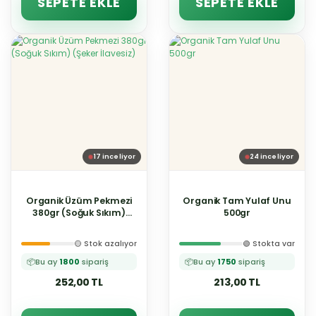
SEPETE EKLE
SEPETE EKLE
17
inceliyor
24
inceliyor
Organik Üzüm Pekmezi
Organik Tam Yulaf Unu
380gr (Soğuk Sıkım)
500gr
(Şeker İlavesiz)
🟡 Stok azalıyor
🟢 Stokta var
📦
Bu ay
1800
sipariş
📦
Bu ay
1750
sipariş
252,00 TL
213,00 TL