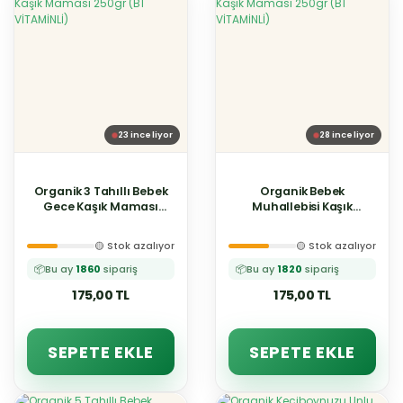
23
inceliyor
28
inceliyor
Organik 3 Tahıllı Bebek
Organik Bebek
Gece Kaşık Maması
Muhallebisi Kaşık
250gr (B1 VİTAMİNLİ)
Maması 250gr (B1
VİTAMİNLİ)
🟡 Stok azalıyor
🟡 Stok azalıyor
📦
Bu ay
1860
sipariş
📦
Bu ay
1820
sipariş
175,00 TL
175,00 TL
SEPETE EKLE
SEPETE EKLE