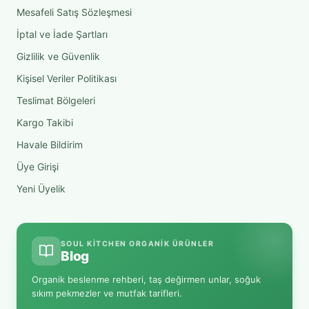
Mesafeli Satış Sözleşmesi
İptal ve İade Şartları
Gizlilik ve Güvenlik
Kişisel Veriler Politikası
Teslimat Bölgeleri
Kargo Takibi
Havale Bildirim
Üye Girişi
Yeni Üyelik
SOUL KITCHEN ORGANIK ÜRÜNLER
Blog
Organik beslenme rehberi, taş değirmen unlar, soğuk
sıkım pekmezler ve mutfak tarifleri.