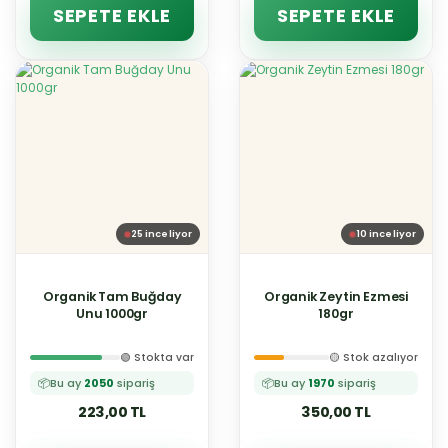
SEPETE EKLE
SEPETE EKLE
25
inceliyor
10
inceliyor
Organik Tam Buğday
Organik Zeytin Ezmesi
Unu 1000gr
180gr
🟢 Stokta var
🟡 Stok azalıyor
📦
Bu ay
2050
sipariş
📦
Bu ay
1970
sipariş
223,00 TL
350,00 TL