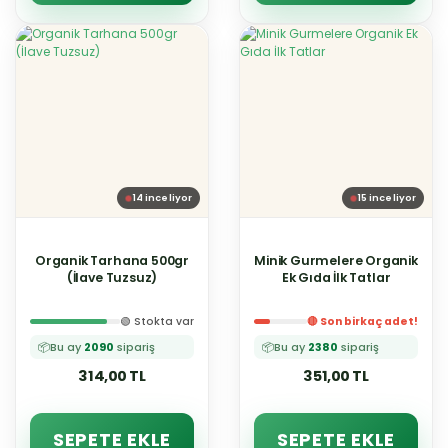
14
inceliyor
15
inceliyor
Organik Tarhana 500gr
Minik Gurmelere Organik
(İlave Tuzsuz)
Ek Gıda İlk Tatlar
🟢 Stokta var
🔴 Son birkaç adet!
📦
Bu ay
2090
sipariş
📦
Bu ay
2380
sipariş
314,00 TL
351,00 TL
SEPETE EKLE
SEPETE EKLE