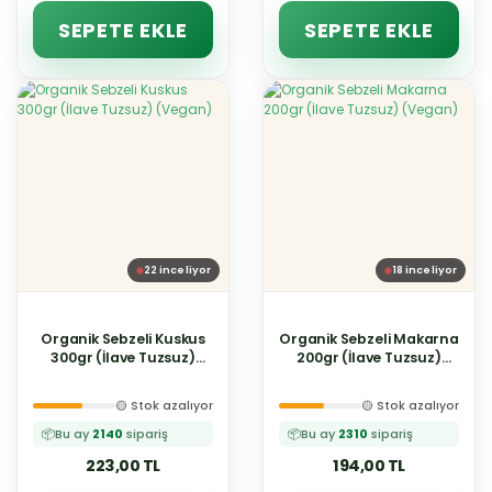
SEPETE EKLE
SEPETE EKLE
22
inceliyor
18
inceliyor
Organik Sebzeli Kuskus
Organik Sebzeli Makarna
300gr (İlave Tuzsuz)
200gr (İlave Tuzsuz)
(Vegan)
(Vegan)
🟡 Stok azalıyor
🟡 Stok azalıyor
📦
Bu ay
2140
sipariş
📦
Bu ay
2310
sipariş
223,00 TL
194,00 TL