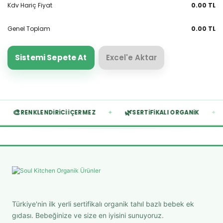
Kdv Hariç Fiyat
0.00 TL
Genel Toplam
0.00 TL
Sistemi Sepete At
Excel'e Aktar
🎨
🌿
✦
✦
✦
RENKLENDIRICI İÇERMEZ
SERTIFIKALI ORGANIK
Türkiye'nin ilk yerli sertifikalı organik tahıl bazlı bebek ek
gıdası. Bebeğinize ve size en iyisini sunuyoruz.