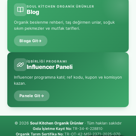
SOUL KITCHEN ORGANIK ÜRÜNLER
Blog
Organik beslenme rehberi, taş değirmen unlar, soğuk
sıkım pekmezler ve mutfak tarifleri.
Bloga Git
→
İŞBIRLIĞI PROGRAMI
Influencer Paneli
Influencer programına katıl; ref kodu, kupon ve komisyon
kazan.
Panele Git
→
© 2026
Soul Kitchen Organik Ürünler
· Tüm hakları saklıdır
Gıda İşletme Kayıt No:
TR-34-K-228810
·
Organik Tarım Sertifika No:
TR-OT-42-MSİ-2371-2025-070