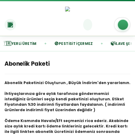
🇹🇷
🚫
🍃
✦
✦
YERLI ÜRETIM
PESTISIT İÇERMEZ
İLAVE ŞEKER
Abonelik Paketi
Abonelik Paketinizi Oluşturun , Büyük İndirim'den yararlanın.
İhtiyaçlarınıza göre aylık tarafınıza göndermemizi
istediğiniz ürünleri seçip kendi paketinizi oluşturun. Etiket
Fiyatından %30 indirimli fiyatlardan faydalanın. ( indirimli
ürünlerde indirimli fiyat üzerinden değildir )
Ödeme Kısmında Havale/Eft seçmenizi rica ederiz. Akabinde
size aylık kredi kartı ödeme linkleriniz gelecektir. Kredi kartı
ile ilgili linkten abonelik ücretinizi ödemeniz sonrasında