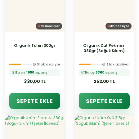
20
inceliyor
32
inceliyor
Organik Tahin 300gr
Organik Dut Pekmezi
380gr (Soğuk Sıkım)
(Şeker İlavesiz)
🟡 Stok azalıyor
🟡 Stok azalıyor
📦
Bu ay
1990
sipariş
📦
Bu ay
2360
sipariş
330,00 TL
252,00 TL
SEPETE EKLE
SEPETE EKLE