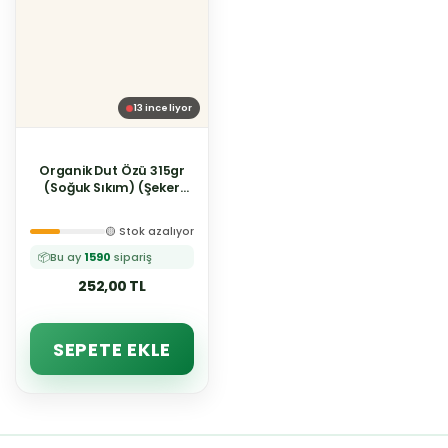
13
inceliyor
Organik Dut Özü 315gr
(Soğuk Sıkım) (Şeker
İlavesiz)
🟡 Stok azalıyor
📦
Bu ay
1590
sipariş
252,00 TL
SEPETE EKLE