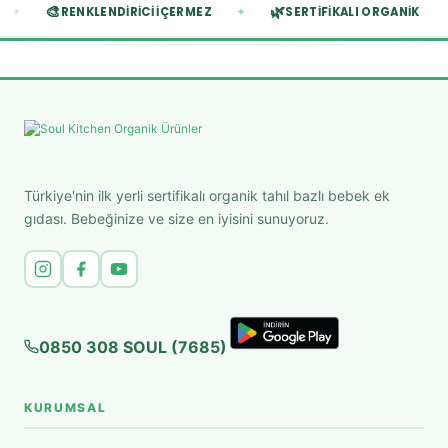
🎨
🌿
✦
✦
EZ
RENKLENDIRICI İÇERMEZ
SERTIFIKALI ORGANIK
Türkiye'nin ilk yerli sertifikalı organik tahıl bazlı bebek ek
gıdası. Bebeğinize ve size en iyisini sunuyoruz.
0850 308 SOUL (7685)
KURUMSAL