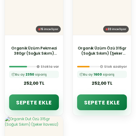
15
inceliyor
33
inceliyor
Organik Üzüm Pekmezi
Organik Üzüm Özü 315gr
380gr (Soğuk Sıkım)
(Soğuk Sıkım) (Şeker
(Şeker İlavesiz)
İlavesiz)
🟢 Stokta var
🟡 Stok azalıyor
📦
Bu ay
2350
sipariş
📦
Bu ay
1600
sipariş
252,00 TL
252,00 TL
SEPETE EKLE
SEPETE EKLE