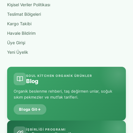
Kişisel Veriler Politikası
Teslimat Bölgeleri
Kargo Takibi
Havale Bildirim
Üye Girişi
Yeni Üyelik
SOUL KITCHEN ORGANIK ÜRÜNLER
Blog
Organik beslenme rehberi, taş değirmen unlar, soğuk
sıkım pekmezler ve mutfak tarifleri.
Bloga Git
→
İŞBIRLIĞI PROGRAMI