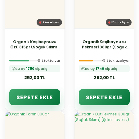
12
inceliyor
17
inceliyor
Organik Keçiboynuzu
Organik Keçiboynuzu
Özü 315gr (Soğuk Sıkım)
Pekmezi 380gr (Soğuk
(Şeker İlavesiz)
Sıkım) (Şeker İlavesiz)
🟢 Stokta var
🟡 Stok azalıyor
📦
Bu ay
1750
sipariş
📦
Bu ay
1740
sipariş
252,00 TL
252,00 TL
SEPETE EKLE
SEPETE EKLE