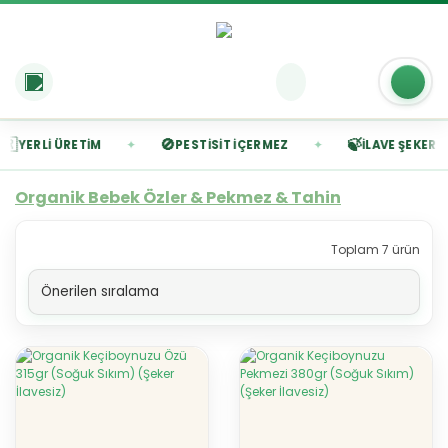
🚫
🍃
✦
✦
YERLI ÜRETIM
PESTISIT İÇERMEZ
İLAVE ŞEKERSIZ
Organik Bebek Özler & Pekmez & Tahin
Toplam 7 ürün