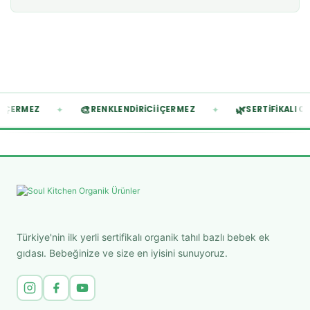
🎨
🌿
✦
✦
YASAL İÇERMEZ
RENKLENDIRICI İÇERMEZ
SERTIFI
Türkiye'nin ilk yerli sertifikalı organik tahıl bazlı bebek ek
gıdası. Bebeğinize ve size en iyisini sunuyoruz.