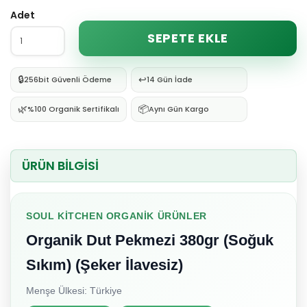
Adet
SEPETE EKLE
🔒
↩️
256bit Güvenli Ödeme
14 Gün İade
🌿
📦
%100 Organik Sertifikalı
Aynı Gün Kargo
ÜRÜN BİLGİSİ
SOUL KITCHEN ORGANIK ÜRÜNLER
Organik Dut Pekmezi 380gr (Soğuk
Sıkım) (Şeker İlavesiz)
Menşe Ülkesi: Türkiye