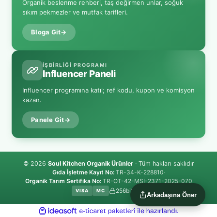
Organik beslenme rehberi, taş değirmen unlar, soğuk
sıkım pekmezler ve mutfak tarifleri.
Bloga Git
→
İŞBIRLIĞI PROGRAMI
Influencer Paneli
Influencer programına katıl; ref kodu, kupon ve komisyon
kazan.
Panele Git
→
© 2026
Soul Kitchen Organik Ürünler
· Tüm hakları saklıdır
Gıda İşletme Kayıt No:
TR-34-K-228810
·
Organik Tarım Sertifika No:
TR-OT-42-MSİ-2371-2025-070
256bit SSL
VISA
MC
Arkadaşına Öner
ile hazırlandı.
ideasoft
e-ticaret paketleri