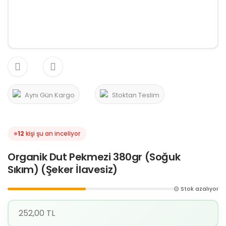
Aynı Gün Kargo
Stoktan Teslim
12
kişi şu an inceliyor
Organik Dut Pekmezi 380gr (Soğuk
Sıkım) (Şeker İlavesiz)
🟡 Stok azalıyor
252,00 TL