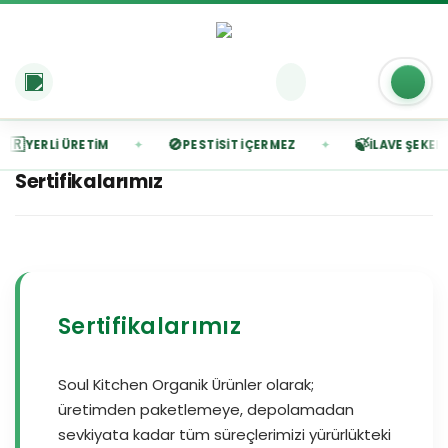
🇷
🚫
🍃
✦
✦
YERLI ÜRETIM
PESTISIT İÇERMEZ
İLAVE ŞEKERSI
Sertifikalarımız
Sertifikalarımız
Soul Kitchen Organik Ürünler olarak;
üretimden paketlemeye, depolamadan
sevkiyata kadar tüm süreçlerimizi yürürlükteki