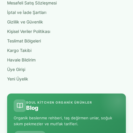
Mesafeli Satış Sözleşmesi
İptal ve İade Şartları
Gizlilik ve Güvenlik
Kişisel Veriler Politikası
Teslimat Bölgeleri
Kargo Takibi
Havale Bildirim
Üye Girişi
Yeni Üyelik
SOUL KITCHEN ORGANIK ÜRÜNLER
Blog
Organik beslenme rehberi, taş değirmen unlar, soğuk
sıkım pekmezler ve mutfak tarifleri.