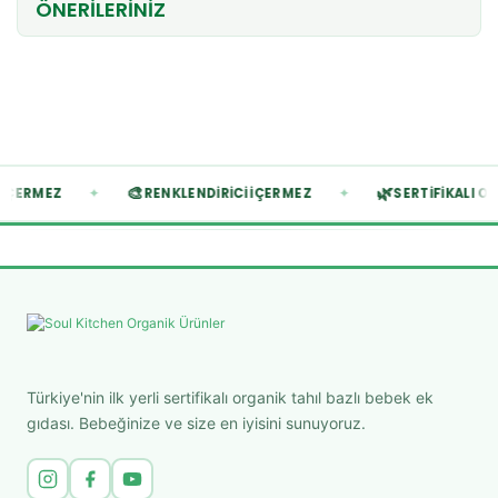
ÖNERİLERİNİZ
🎨
🌿
✦
✦
ASAL İÇERMEZ
RENKLENDIRICI İÇERMEZ
SERTIFIK
Türkiye'nin ilk yerli sertifikalı organik tahıl bazlı bebek ek
gıdası. Bebeğinize ve size en iyisini sunuyoruz.