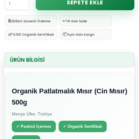
SEPETE EKLE
🔒
↩️
256bit Güvenli Ödeme
14 Gün İade
🌿
📦
%100 Organik Sertifikalı
Aynı Gün Kargo
ÜRÜN BİLGİSİ
SOUL KITCHEN ORGANIK ÜRÜNLER
Organik Patlatmalık Mısır (Cin Mısır)
500g
Menşe Ülke: Türkiye
✓ Pestisit İçermez
✓ Organik Sertifikalı