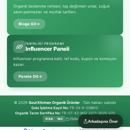
Organik beslenme rehberi, taş değirmen unlar, soğuk
sıkım pekmezler ve mutfak tarifleri.
Bloga Git
→
İŞBIRLIĞI PROGRAMI
Influencer Paneli
Influencer programına katıl; ref kodu, kupon ve komisyon
kazan.
Panele Git
→
© 2026
Soul Kitchen Organik Ürünler
· Tüm hakları saklıdır
Gıda İşletme Kayıt No:
TR-34-K-228810
·
Organik Tarım Sertifika No:
TR-OT-42-MSİ-2371-2025-070
256bit SSL
VISA
MC
Arkadaşına Öner