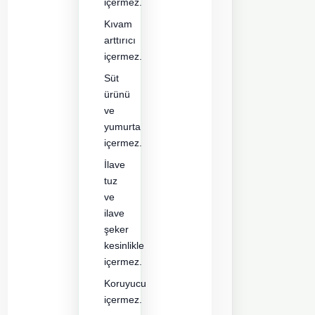
içermez.
Kıvam
arttırıcı
içermez.
Süt
ürünü
ve
yumurta
içermez.
İlave
tuz
ve
ilave
şeker
kesinlikle
içermez.
Koruyucu
içermez.