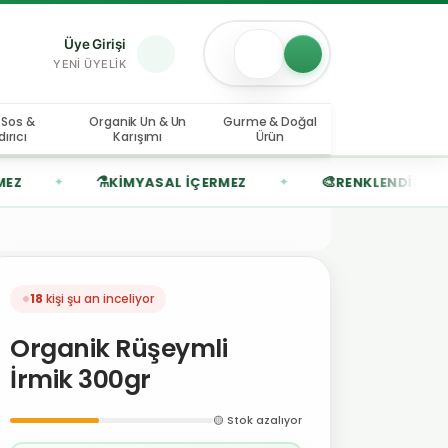
Üye Girişi
YENI ÜYELIK
 Sos &
Organik Un & Un
Gurme & Doğal
ırıcı
Karışımı
Ürün
⚗️
🎨
KIMYASAL İÇERMEZ
RENKLENDIRICI İÇERMEZ
✦
✦
17
kişi şu an inceliyor
Organik Rüşeymli
İrmik 300gr
🟡 Stok azalıyor