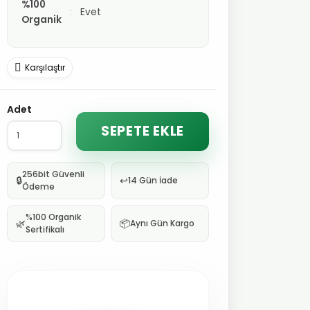
%100
Evet
Organik
Karşılaştır
Adet
SEPETE EKLE
256bit Güvenli
🔒
↩️
14 Gün İade
Ödeme
%100 Organik
🌿
📦
Aynı Gün Kargo
Sertifikalı