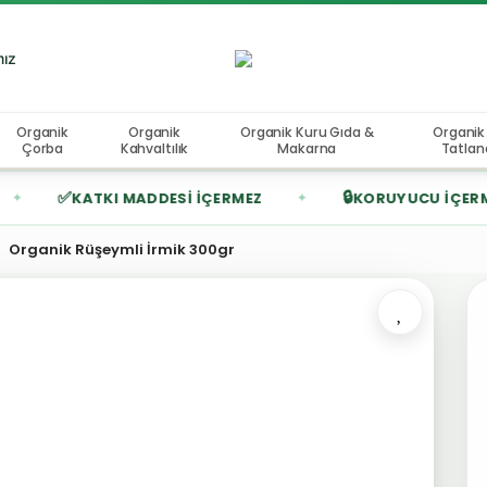
mız
Organik
Organik
Organik Kuru Gıda &
Organik
Çorba
Kahvaltılık
Makarna
Tatland
✅
🔒
KATKI MADDESI İÇERMEZ
KORUYUCU İÇERMEZ
✦
Organik Rüşeymli İrmik 300gr