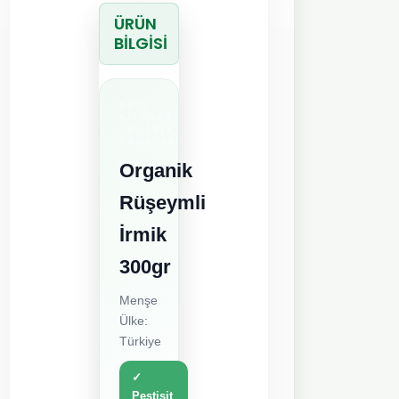
ÜRÜN
BİLGİSİ
SOUL
KITCHEN
ORGANIK
ÜRÜNLER
Organik
Rüşeymli
İrmik
300gr
Menşe
Ülke:
Türkiye
✓