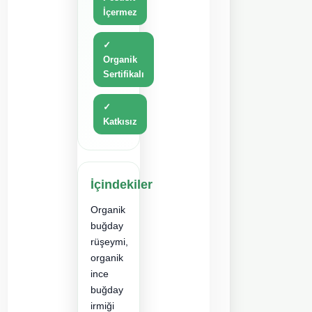
Pestisit
İçermez
✓
Organik
Sertifikalı
✓
Katkısız
İçindekiler
Organik
buğday
rüşeymi,
organik
ince
buğday