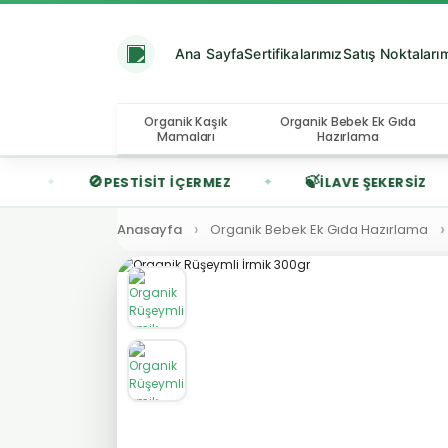
Ana Sayfa
Sertifikalarımız
Satış Noktaları
Organik Kaşık
Organik Bebek Ek Gıda
Mamaları
Hazırlama
🚫
🍃
PESTISIT İÇERMEZ
İLAVE ŞEKERSIZ
✦
✦
Anasayfa
Organik Bebek Ek Gıda Hazırlama