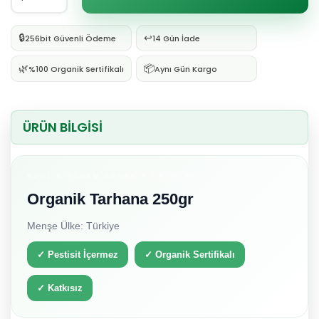
🔒
↩️
256bit Güvenli Ödeme
14 Gün İade
🌿
📦
%100 Organik Sertifikalı
Aynı Gün Kargo
ÜRÜN BİLGİSİ
SOUL KITCHEN ORGANIK ÜRÜNLER
Organik Tarhana 250gr
Menşe Ülke: Türkiye
✓ Pestisit İçermez
✓ Organik Sertifikalı
✓ Katkısız