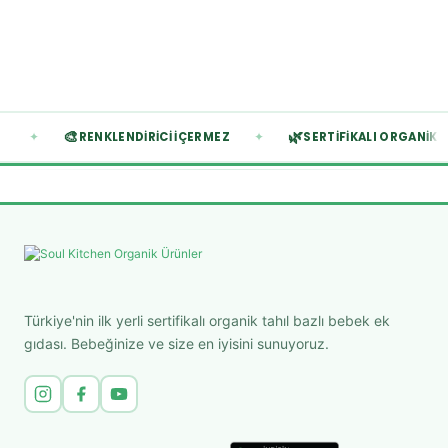
🎨
🌿
✦
✦
İÇERMEZ
RENKLENDIRICI İÇERMEZ
SERTIFIKALI O
Türkiye'nin ilk yerli sertifikalı organik tahıl bazlı bebek ek
gıdası. Bebeğinize ve size en iyisini sunuyoruz.