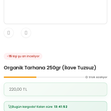
15
kişi şu an inceliyor
Organik Tarhana 250gr (İlave Tuzsuz)
🟡 Stok azalıyor
220,00 TL
🚀
Bugün kargoda! Kalan süre:
13:41:50