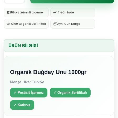
🔒
↩️
256bit Güvenli Ödeme
14 Gün İade
🌿
📦
%100 Organik Sertifikalı
Aynı Gün Kargo
ÜRÜN BİLGİSİ
SOUL KITCHEN ORGANIK ÜRÜNLER
Organik Buğday Unu 1000gr
Menşe Ülke: Türkiye
✓ Pestisit İçermez
✓ Organik Sertifikalı
✓ Katkısız