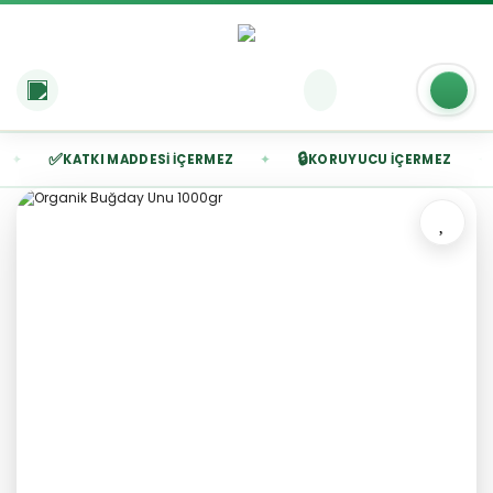
✅
🔒
⚗
✦
✦
KATKI MADDESI İÇERMEZ
KORUYUCU İÇERMEZ