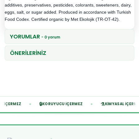
additives, preservatives, pesticides, colorants, sweeteners, dairy,
eggs, salt, or sugar added. Produced in accordance with Turkish
Food Codex. Certified organic by Met Ekolojik (TR-OT-42).
YORUMLAR
- 0 yorum
ÖNERİLERİNİZ
🔒
⚗️
✦
✦
ADDESI İÇERMEZ
KORUYUCU İÇERMEZ
KIMYASAL İ