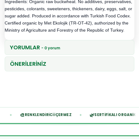
Ingredients: Organic raw buckwheat. No additives, preservatives,
pesticides, colorants, sweeteners, thickeners, dairy, eggs, salt, or
sugar added. Produced in accordance with Turkish Food Codex.
Certified organic by Met Ekolojik (TR-OT-42), authorized by the
Ministry of Agriculture and Forestry of the Republic of Turkey.
YORUMLAR
- 0 yorum
ÖNERİLERİNİZ
🎨
🌿
✦
✦
İÇERMEZ
RENKLENDIRICI İÇERMEZ
SERTIFIKALI OR