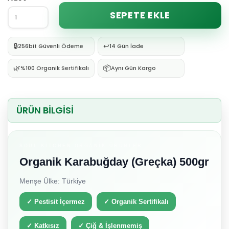
SEPETE EKLE
🔒
↩️
256bit Güvenli Ödeme
14 Gün İade
🌿
📦
%100 Organik Sertifikalı
Aynı Gün Kargo
ÜRÜN BİLGİSİ
SOUL KITCHEN ORGANIK ÜRÜNLER
Organik Karabuğday (Greçka) 500gr
Menşe Ülke: Türkiye
✓ Pestisit İçermez
✓ Organik Sertifikalı
✓ Katkısız
✓ Çiğ & İşlenmemiş