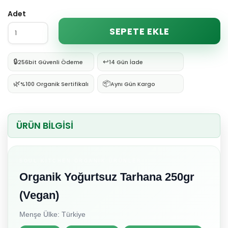
Adet
SEPETE EKLE
🔒
↩️
256bit Güvenli Ödeme
14 Gün İade
🌿
📦
%100 Organik Sertifikalı
Aynı Gün Kargo
ÜRÜN BİLGİSİ
SOUL KITCHEN ORGANIK ÜRÜNLER
Organik Yoğurtsuz Tarhana 250gr
(Vegan)
Menşe Ülke: Türkiye