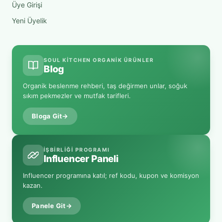
Üye Girişi
Yeni Üyelik
SOUL KITCHEN ORGANIK ÜRÜNLER
Blog
Organik beslenme rehberi, taş değirmen unlar, soğuk
sıkım pekmezler ve mutfak tarifleri.
Bloga Git
→
İŞBIRLIĞI PROGRAMI
Influencer Paneli
Influencer programına katıl; ref kodu, kupon ve komisyon
kazan.
Panele Git
→