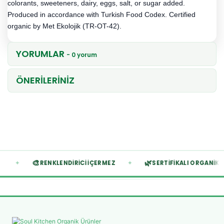
colorants, sweeteners, dairy, eggs, salt, or sugar added.
Produced in accordance with Turkish Food Codex. Certified
organic by Met Ekolojik (TR-OT-42).
YORUMLAR
- 0 yorum
ÖNERİLERİNİZ
🎨
🌿
✦
✦
L İÇERMEZ
RENKLENDIRICI İÇERMEZ
SERTIFIKALI 