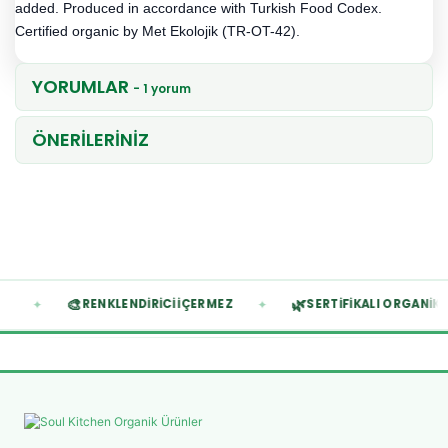
added. Produced in accordance with Turkish Food Codex.
Certified organic by Met Ekolojik (TR-OT-42).
YORUMLAR
- 1 yorum
ÖNERİLERİNİZ
🎨
🌿
✦
✦
İÇERMEZ
RENKLENDIRICI İÇERMEZ
SERTIFIKALI O