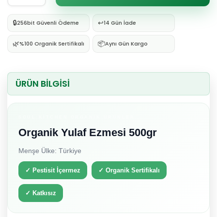
🔒
↩️
256bit Güvenli Ödeme
14 Gün İade
🌿
📦
%100 Organik Sertifikalı
Aynı Gün Kargo
ÜRÜN BİLGİSİ
SOUL KITCHEN ORGANIK ÜRÜNLER
Organik Yulaf Ezmesi 500gr
Menşe Ülke: Türkiye
✓ Pestisit İçermez
✓ Organik Sertifikalı
✓ Katkısız