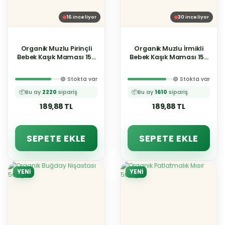
16
inceliyor
30
inceliyor
Organik Muzlu Pirinçli
Organik Muzlu İrmikli
Bebek Kaşık Maması 150
Bebek Kaşık Maması 150
g B1 Vitaminli Sertifikalı
g B1 Vitaminli Sertifikalı
Analizli
Analizli
🟢 Stokta var
🟢 Stokta var
📦
Bu ay
2220
sipariş
📦
Bu ay
1610
sipariş
189,88 TL
189,88 TL
SEPETE EKLE
SEPETE EKLE
YENİ
YENİ