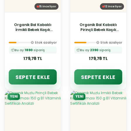
15
inceliyor
12
inceliyor
Organik Bal Kabaklı
Organik Bal Kabaklı
İrmikli Bebek Kaşık
Pirinçli Bebek Kaşık
Maması 150 g B1
Maması 150 g B1
Vitaminli Sertifikalı
Vitaminli Sertifikalı
🟡 Stok azalıyor
🟡 Stok azalıyor
Analizli
Analizli
📦
Bu ay
1890
sipariş
📦
Bu ay
2390
sipariş
179,78 TL
179,78 TL
SEPETE EKLE
SEPETE EKLE
YENİ
YENİ