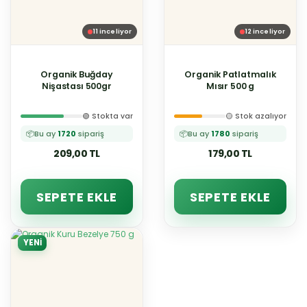
11
inceliyor
12
inceliyor
Organik Buğday
Organik Patlatmalık
Nişastası 500gr
Mısır 500 g
🟢 Stokta var
🟡 Stok azalıyor
📦
Bu ay
1720
sipariş
📦
Bu ay
1780
sipariş
209,00 TL
179,00 TL
SEPETE EKLE
SEPETE EKLE
YENİ