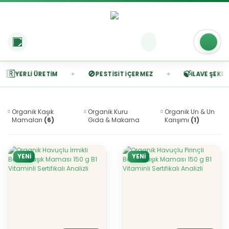

🚫
🍃
✦
✦
YERLI ÜRETIM
PESTISIT İÇERMEZ
İLAVE ŞEKERSIZ
Organik Kaşık
Organik Kuru
Organik Un & Un
Mamaları
(6)
Gıda & Makarna
Karışımı
(1)
(2)
YENİ
YENİ