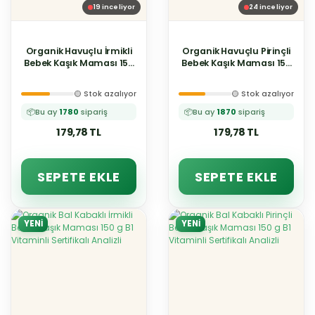
19
inceliyor
24
inceliyor
Organik Havuçlu İrmikli
Organik Havuçlu Pirinçli
Bebek Kaşık Maması 150
Bebek Kaşık Maması 150
g B1 Vitaminli Sertifikalı
g B1 Vitaminli Sertifikalı
Analizli
Analizli
🟡 Stok azalıyor
🟡 Stok azalıyor
📦
Bu ay
1780
sipariş
📦
Bu ay
1870
sipariş
179,78 TL
179,78 TL
SEPETE EKLE
SEPETE EKLE
YENİ
YENİ