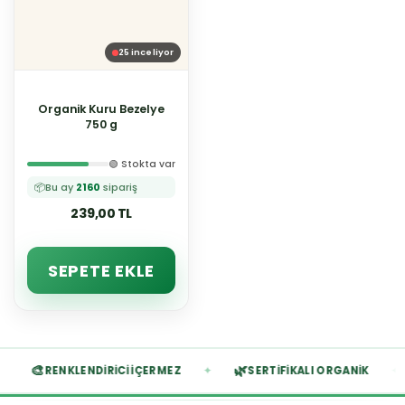
25
inceliyor
Organik Kuru Bezelye
750 g
🟢 Stokta var
📦
Bu ay
2160
sipariş
239,00 TL
SEPETE EKLE
🎨
🌿
✦
✦
Z
RENKLENDIRICI İÇERMEZ
SERTIFIKALI ORGANIK