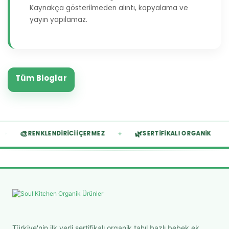
Kaynakça gösterilmeden alıntı, kopyalama ve
yayın yapılamaz.
Tüm Bloglar
🎨
🌿
✦
✦
RENKLENDIRICI İÇERMEZ
SERTIFIKALI ORGANIK
Türkiye'nin ilk yerli sertifikalı organik tahıl bazlı bebek ek