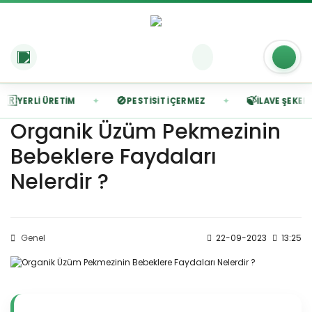
🇷
🚫
🍃
✦
✦
YERLI ÜRETIM
PESTISIT İÇERMEZ
İLAVE ŞEKERSI
Organik Üzüm Pekmezinin
Bebeklere Faydaları
Nelerdir ?
Genel
22-09-2023
13:25